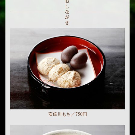
おあしながき
安倍川もち／750円