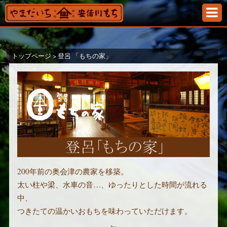
静岡のみならず東海道を代表する名物・お土産「安倍
トップページ
>
登呂 「もちの家」
登呂 「もちの家」
200年前の奥会津の農家を移築。
太い柱や梁、水車の音…、ゆったりとした時間が流れる
中、
つきたての温かいおもちを味わっていただけます。