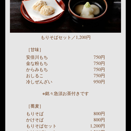
もりそばセット／1,200円
［甘味］
安倍川もち
750円
金な粉もち
750円
からみもち
750円
おしるこ
750円
冷しぜんざい
950円
※銘々急須お茶付きです
［蕎麦］
もりそば
800円
かけそば
800円
もりそばセット
1,200円