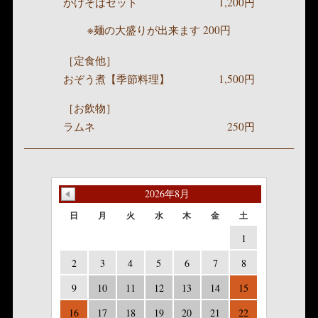
かけそばセット
1,200円
※麺の大盛りが出来ます 200円
［定食他］
おぞう煮【季節料理】
1,500円
［お飲物］
ラムネ
250円
2026年8月
日
月
火
水
木
金
土
1
2
3
4
5
6
7
8
9
10
11
12
13
14
15
16
17
18
19
20
21
22