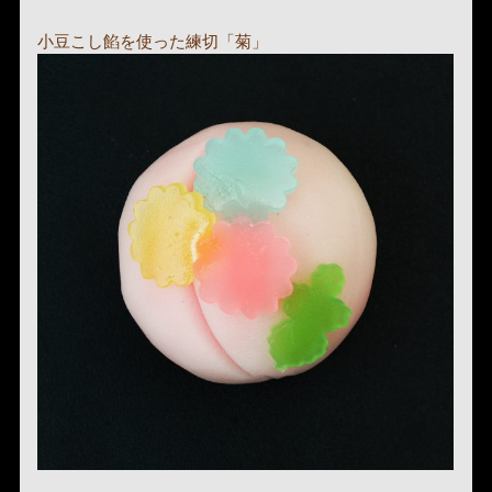
小豆こし餡を使った練切「菊」