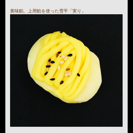
黄味餡、上用餡を使った雪平「実り」