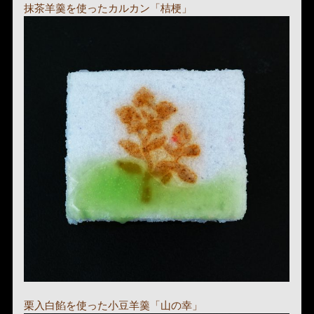
抹茶羊羹を使ったカルカン「桔梗」
栗入白餡を使った小豆羊羹「山の幸」